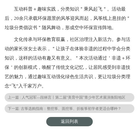
互动科普＋趣味实践，分类知识＂乘风起飞＂。活动最
后，20余只承载环保愿景的风筝迎风而起，风筝线上悬挂的＂
垃圾分类倡议书＂随风舞动，形成空中环保宣传阵地。
文化传承与环保教育双赢，社区治理注入新活力。参与活
动的家长张女士表示，＂让孩子在体验非遗的过程中学会分类
知识，这样的活动有趣又有意义。＂本次活动通过＇非遗＋环
保＇的创新模式，唤醒了传统文化记忆，让居民感受到非遗技
艺的魅力，通过趣味互动强化绿色生活共识，更让垃圾分类理
念“飞”入千家万户。
上一篇 : 人气冠军—段林言丨第二届“美育中国”青少年艺术展演衡阳地区
下一篇: 古筝选购指南：整挖筝、面挖筝、折板筝初学者更适合哪种？
返回列表