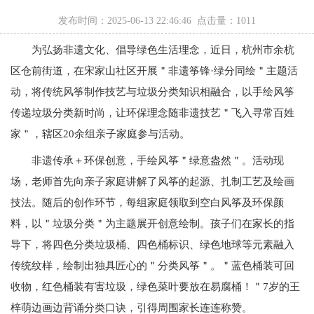
发布时间：2025-06-13 22:46:46 点击量：
1011
为弘扬非遗文化、倡导绿色生活理念，近日，杭州市余杭
区仓前街道，在宋家山社区开展＂非遗筝锋·绿分同绘＂主题活
动，将传统风筝制作技艺与垃圾分类知识相融合，以手绘风筝
传递垃圾分类新时尚，让环保理念随非遗技艺＂飞入寻常百姓
家＂，辖区20余组亲子家庭参与活动。
非遗传承＋环保创意，手绘风筝＂绿意盎然＂。活动现
场，老师首先向亲子家庭讲解了风筝的起源、扎制工艺及绘画
技法。随后的创作环节，每组家庭领取到空白风筝及环保颜
料，以＂垃圾分类＂为主题展开创意绘制。孩子们在家长的指
导下，将四色分类垃圾桶、四色桶标识、绿色地球等元素融入
传统纹样，绘制出独具匠心的＂分类风筝＂。＂蓝色桶装可回
收物，红色桶装有害垃圾，绿色菜叶要放在易腐桶！＂7岁的王
梓萌边画边背诵分类口诀，引得周围家长连连称赞。