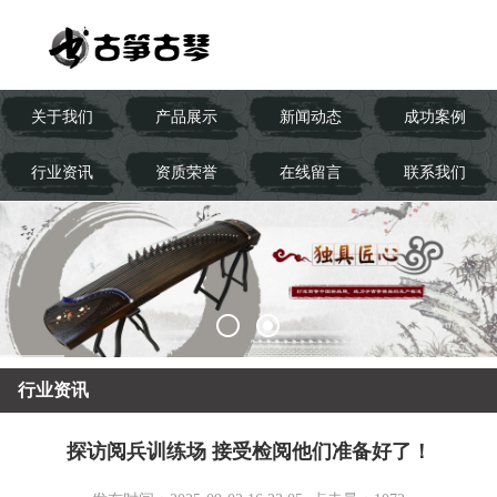
关于我们
产品展示
新闻动态
成功案例
行业资讯
资质荣誉
在线留言
联系我们
行业资讯
探访阅兵训练场 接受检阅他们准备好了！