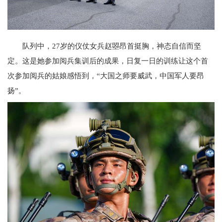
队列中，27岁的仪仗女兵赵曌昂首挺胸，神态自信而坚
定。这是她参加阅兵集训后的成果，日复一日的训练让这个首
次参加阅兵的姑娘感悟到，“大国之师要威武，中国军人要昂
扬”。