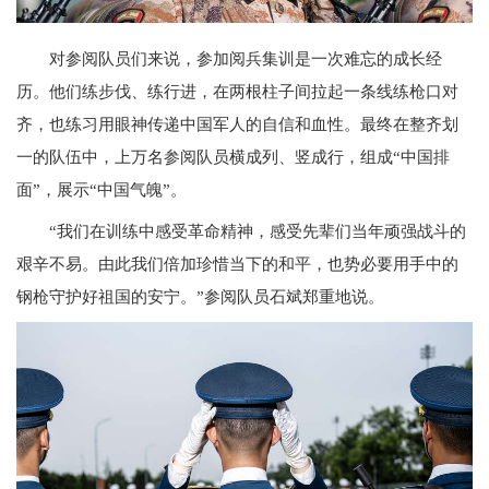
对参阅队员们来说，参加阅兵集训是一次难忘的成长经
历。他们练步伐、练行进，在两根柱子间拉起一条线练枪口对
齐，也练习用眼神传递中国军人的自信和血性。最终在整齐划
一的队伍中，上万名参阅队员横成列、竖成行，组成“中国排
面”，展示“中国气魄”。
“我们在训练中感受革命精神，感受先辈们当年顽强战斗的
艰辛不易。由此我们倍加珍惜当下的和平，也势必要用手中的
钢枪守护好祖国的安宁。”参阅队员石斌郑重地说。