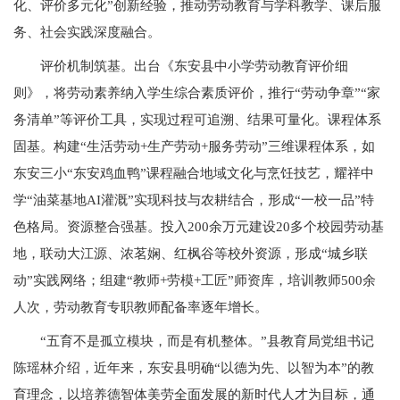
化、评价多元化”创新经验，推动劳动教育与学科教学、课后服
务、社会实践深度融合。
评价机制筑基。出台《东安县中小学劳动教育评价细
则》，将劳动素养纳入学生综合素质评价，推行“劳动争章”“家
务清单”等评价工具，实现过程可追溯、结果可量化。课程体系
固基。构建“生活劳动+生产劳动+服务劳动”三维课程体系，如
东安三小“东安鸡血鸭”课程融合地域文化与烹饪技艺，耀祥中
学“油菜基地AI灌溉”实现科技与农耕结合，形成“一校一品”特
色格局。资源整合强基。投入200余万元建设20多个校园劳动基
地，联动大江源、浓茗娴、红枫谷等校外资源，形成“城乡联
动”实践网络；组建“教师+劳模+工匠”师资库，培训教师500余
人次，劳动教育专职教师配备率逐年增长。
“五育不是孤立模块，而是有机整体。”县教育局党组书记
陈瑶林介绍，近年来，东安县明确“以德为先、以智为本”的教
育理念，以培养德智体美劳全面发展的新时代人才为目标，通