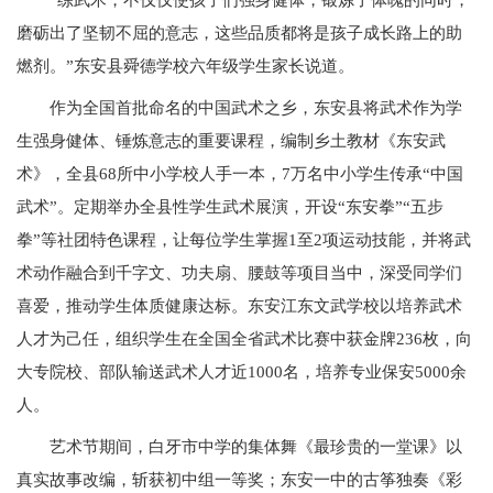
磨砺出了坚韧不屈的意志，这些品质都将是孩子成长路上的助
燃剂。”东安县舜德学校六年级学生家长说道。
作为全国首批命名的中国武术之乡，东安县将武术作为学
生强身健体、锤炼意志的重要课程，编制乡土教材《东安武
术》，全县68所中小学校人手一本，7万名中小学生传承“中国
武术”。定期举办全县性学生武术展演，开设“东安拳”“五步
拳”等社团特色课程，让每位学生掌握1至2项运动技能，并将武
术动作融合到千字文、功夫扇、腰鼓等项目当中，深受同学们
喜爱，推动学生体质健康达标。东安江东文武学校以培养武术
人才为己任，组织学生在全国全省武术比赛中获金牌236枚，向
大专院校、部队输送武术人才近1000名，培养专业保安5000余
人。
艺术节期间，白牙市中学的集体舞《最珍贵的一堂课》以
真实故事改编，斩获初中组一等奖；东安一中的古筝独奏《彩