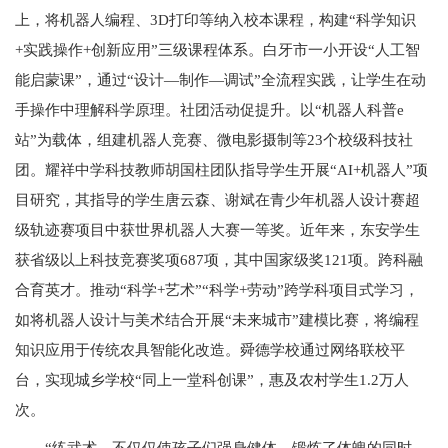
上，将机器人编程、3D打印等纳入校本课程，构建“科学知识
+实践操作+创新应用”三级课程体系。白牙市一小开设“人工智
能启蒙课”，通过“设计—制作—调试”全流程实践，让学生在动
手操作中理解科学原理。社团活动促提升。以“机器人科普e
站”为载体，组建机器人竞赛、微电影摄制等23个校级科技社
团。耀祥中学科技教师胡国柱团队指导学生开展“AI+机器人”项
目研究，其指导的学生唐云森、谢斌在青少年机器人设计赛超
级轨迹赛项目中获世界机器人大赛一等奖。近年来，东安学生
获省级以上科技竞赛奖项687项，其中国家级奖121项。跨科融
合育英才。推动“科学+艺术”“科学+劳动”跨学科项目式学习，
如将机器人设计与美术结合开展“未来城市”建模比赛，将编程
知识应用于传统农具智能化改造。舜德学校通过网络联校平
台，实现城乡学校“同上一堂科创课”，惠及农村学生1.2万人
次。
“练武术，不仅仅使孩子们强身健体，锻炼了体魄的同时，