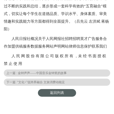
过不断的实践和总结，逐步形成一套科学有效的“五育融合”模
式，切实让每个学生在道德品质、学识水平、身体素质、审美
情趣和实践能力等方面都得到全面提升。（吕先云 左洪斌 蒋杨
阳）
人民日报社概况关于人民网报社招聘招聘英才广告服务合
作加盟供稿服务数据服务网站声明网站律师信息保护联系我们
人 民 网 股 份 有 限 公 司 版 权 所 有 ，未 经 书 面 授 权
禁 止 使 用
上一篇 : 金钟声声——中国音乐金钟奖的故事
下一篇: “文化+”促跨界融合 文旅消费动能足
返回列表