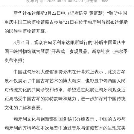
发布时间：2025-06-01 08:54:20 点击量：
688
新华社布达佩斯3月22日电（记者陈浩 黄富慧）“聆听中国
重庆中国三峡博物馆藏古琴展”21日在位于匈牙利首都布达佩斯
的民族学博物馆开幕。
3月21日，观众在匈牙利布达佩斯举行的“聆听中国重庆中
国三峡博物馆藏古琴展”开幕式上参观展品。新华社发（弗尔季
奥蒂洛摄）
中国驻匈牙利大使馆参赞孙杰在开幕式上表示，此次古琴
展不仅展示了中国古琴艺术的博大精深，也彰显中匈两国人民
对传统文化的共同珍视和传承。希望通过此展让匈牙利观众近
距离感受中国古琴的独特韵味和魅力，进一步加深对中国传统
文化的了解和喜爱。
匈牙利文化与创新部副国务秘书乔鲍表示，中国的古琴与
匈牙利的齐特琴在本次展览中通过音乐与馆藏艺术的呈现完美