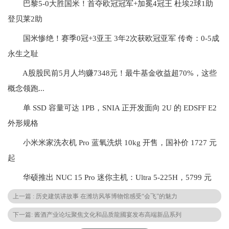
巴黎5-0大胜国米！首夺欧冠冠军+加冕4冠王 杜埃2球1助
登贝莱2助
国米惨绝！赛季0冠+3亚王 3年2次获欧冠亚军 传奇：0-5成
永生之耻
A股股民前5月人均赚7348元！最牛基金收益超70%，这些
概念领跑...
单 SSD 容量可达 1PB，SNIA 正开发面向 2U 的 EDSFF E2
外形规格
小米米家洗衣机 Pro 蓝氧洗烘 10kg 开售，国补价 1727 元
起
华硕推出 NUC 15 Pro 迷你主机：Ultra 5-225H，5799 元
上一篇 : 历史建筑讲故事 在潍坊风筝博物馆感受“会飞”的魅力
下一篇: 酱酒产业论坛聚焦文化和品质龍國宴发布高端新品系列