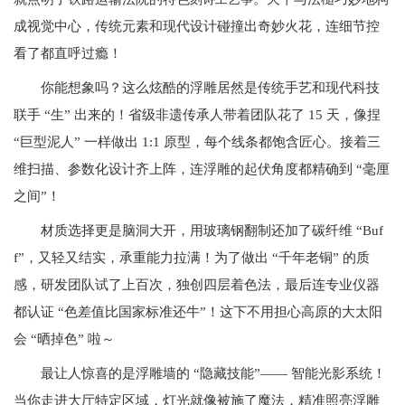
成视觉中心，传统元素和现代设计碰撞出奇妙火花，连细节控
看了都直呼过瘾！
你能想象吗？这么炫酷的浮雕居然是传统手艺和现代科技
联手 “生” 出来的！省级非遗传承人带着团队花了 15 天，像捏
“巨型泥人” 一样做出 1:1 原型，每个线条都饱含匠心。接着三
维扫描、参数化设计齐上阵，连浮雕的起伏角度都精确到 “毫厘
之间”！
材质选择更是脑洞大开，用玻璃钢翻制还加了碳纤维 “Buf
f”，又轻又结实，承重能力拉满！为了做出 “千年老铜” 的质
感，研发团队试了上百次，独创四层着色法，最后连专业仪器
都认证 “色差值比国家标准还牛”！这下不用担心高原的大太阳
会 “晒掉色” 啦～
最让人惊喜的是浮雕墙的 “隐藏技能”—— 智能光影系统！
当你走进大厅特定区域，灯光就像被施了魔法，精准照亮浮雕