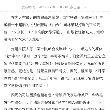
发布时间：2025-06-10 08:05:10 点击量：
581
在离天空最近的青藏高原东麓，西宁铁路运输法院大厅里
藏着一个超酷的 “法治密码”！由金兰园林景观打造的正式亮
相，7.5 米长、3.2 米高的大型浮雕，一出场就惊艳众人，堪称
司法界的艺术 “天花板”！
走进法院大厅，第一眼就会被浮雕中央 2.6 米见方的篆体
“法” 字牢牢吸引！这个 “法” 字可不简单，阳文浮雕工艺让它立
体得仿佛要 “跳” 出来，笔锋处还模仿青铜器铭文，满满的历史
厚重感。更绝的是，背景里藏着甲骨文、秦简、魏碑等 12 种字
体的 “法” 字演变史，从三千年前一路 “走” 到现在，简直是把
汉字博物馆 “搬” 到了墙上！
四周的司法图腾也超有梗：青铜鼎代表法律威严，华表柱
象征司法公正，连独角兽獬豸都 “跨界” 融入铁路齿轮，一下子
就点明了铁路运输法院的特色
。天平与法槌巧妙地构
刻诗工艺筝