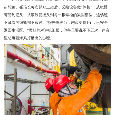
超想象。崔瑞长每次起耙上架后，必给设备做“体检”：从耙臂
弯管到耙头，从液压管接头到每一根螺栓的紧固部位，连锈迹
下藏着的细缝都不放过。“报告驾驶台，耙齿更换1个，已安全
返回生活区。”类似的对讲机汇报，他每天要说不下五次，声音
里总裹着海风打磨出的沙哑。