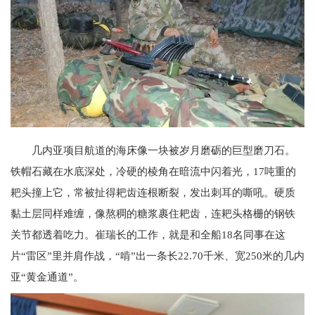
几内亚项目航道的海床像一块被岁月磨砺的巨型磨刀石。
铁帽石藏在水底深处，冷硬的棱角在暗流中闪着光，17吨重的
耙头撞上它，常被扯得耙齿连根断裂，发出刺耳的嘶吼。硬质
黏土层同样难缠，像熬稠的糖浆裹住耙齿，连耙头格栅的钢铁
关节都透着吃力。崔瑞长的工作，就是和全船18名同事在这
片“雷区”里并肩作战，“啃”出一条长22.70千米、宽250米的几内
亚“黄金通道”。