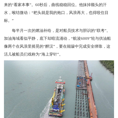
来的“看家本事”。60秒后，曲线稳稳回位。他抹掉额头的汗
水，喉结微动：“耙头就是我的炮口，风浪再大，也得咬住目
标。”
每半月一次的燃油补给，是对船员技术与胆识的“联考”。
加油海域看似平静，底下却暗流涌动，“航浚6009”轮与供油船
像两个在风浪里摇晃的“醉汉”，要在颠簸中完成安全绑靠，这
活儿被船员们戏称为“海上穿针”。