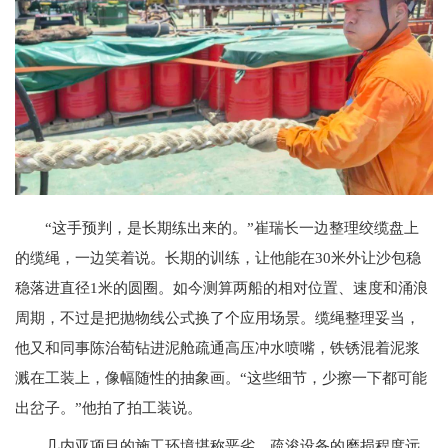
“这手预判，是长期练出来的。”崔瑞长一边整理绞缆盘上
的缆绳，一边笑着说。长期的训练，让他能在30米外让沙包稳
稳落进直径1米的圆圈。如今测算两船的相对位置、速度和涌浪
周期，不过是把抛物线公式换了个应用场景。缆绳整理妥当，
他又和同事陈治萄钻进泥舱疏通高压冲水喷嘴，铁锈混着泥浆
溅在工装上，像幅随性的抽象画。“这些细节，少擦一下都可能
出岔子。”他拍了拍工装说。
几内亚项目的施工环境堪称恶劣，疏浚设备的磨损程度远