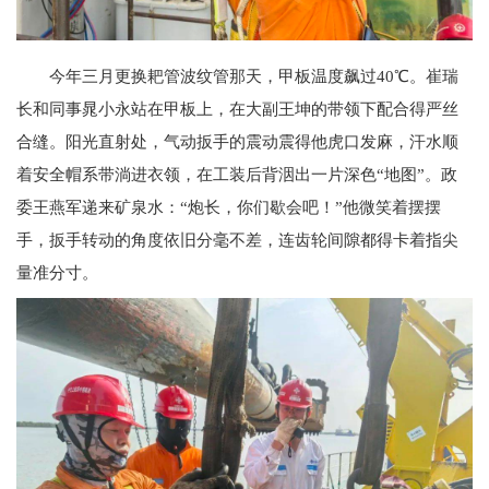
今年三月更换耙管波纹管那天，甲板温度飙过40℃。崔瑞
长和同事晁小永站在甲板上，在大副王坤的带领下配合得严丝
合缝。阳光直射处，气动扳手的震动震得他虎口发麻，汗水顺
着安全帽系带淌进衣领，在工装后背洇出一片深色“地图”。政
委王燕军递来矿泉水：“炮长，你们歇会吧！”他微笑着摆摆
手，扳手转动的角度依旧分毫不差，连齿轮间隙都得卡着指尖
量准分寸。