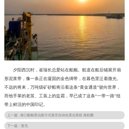
夕阳西沉时，崔瑞长总爱站在船艉。航道在船后铺展开扇
形泥浆带，像一条正在凝固的金色绸带，在暮色里泛着微光。
不远的将来，万吨级矿砂船将沿着这条“黄金通道”驶向世界，
而他手掌的老茧、工装上的盐霜，早已成了这条“一带一路”纽
带上鲜活的中国印记。
上一篇 : 港口船舶系泊新方式真空自动化系泊系统 港机圈
下一篇：暂无