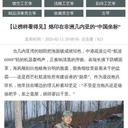
镂空工艺筝
浅雕工艺筝
刻诗工艺筝
精品演奏类古筝
收藏类古筝
古琴
【让榜样看得见】烙印在非洲几内亚的“中国坐标”
发布时间：2026-02-11 20:08:06 点击量：
621
当几内亚湾的朝阳把海面镀成琥珀色，中港疏浚公司“航浚
6009”轮的机器轰鸣声，正奏响清晨的序曲。崔瑞长摘下防晒面
罩，海风雕刻出他棱角分明的脸庞，眼角细纹里嵌着未干的盐
霜——这是西芒杜航道给所有建设者的“勋章”。作为退役炮兵
班长，他常挂在嘴边的理儿朴素却坚定：“不管是当炮兵还是做
操耙手，差之毫厘，就得谬以千里。”