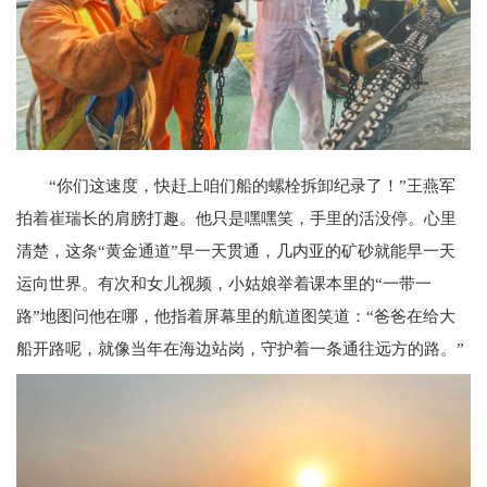
“你们这速度，快赶上咱们船的螺栓拆卸纪录了！”王燕军
拍着崔瑞长的肩膀打趣。他只是嘿嘿笑，手里的活没停。心里
清楚，这条“黄金通道”早一天贯通，几内亚的矿砂就能早一天
运向世界。有次和女儿视频，小姑娘举着课本里的“一带一
路”地图问他在哪，他指着屏幕里的航道图笑道：“爸爸在给大
船开路呢，就像当年在海边站岗，守护着一条通往远方的路。”