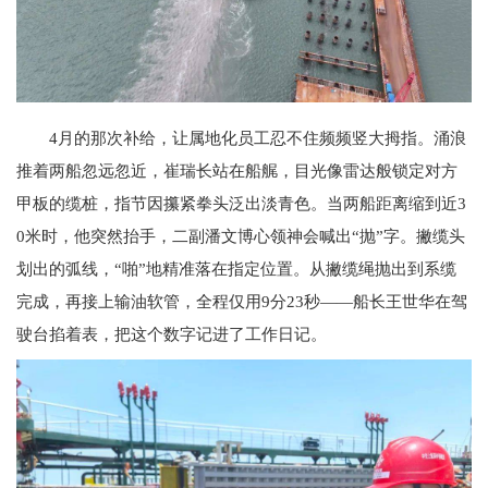
4月的那次补给，让属地化员工忍不住频频竖大拇指。涌浪
推着两船忽远忽近，崔瑞长站在船艉，目光像雷达般锁定对方
甲板的缆桩，指节因攥紧拳头泛出淡青色。当两船距离缩到近3
0米时，他突然抬手，二副潘文博心领神会喊出“抛”字。撇缆头
划出的弧线，“啪”地精准落在指定位置。从撇缆绳抛出到系缆
完成，再接上输油软管，全程仅用9分23秒——船长王世华在驾
驶台掐着表，把这个数字记进了工作日记。