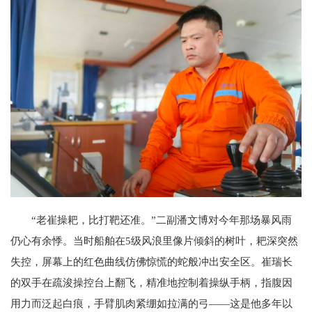
“老崔操耙，比打靶还准。”二副潘文博对今年那场暴风雨
仍心有余悸。当时船舶在5级风浪里像片倾斜的树叶，耙深突然
失控，屏幕上的红色曲线仿佛惊慌的蛇般冲出安全区。崔瑞长
的双手在疏浚操控台上翻飞，精准地控制着操纵手柄，指腹因
用力而泛起白痕，手臂肌肉紧绷如拉满的弓——这是他多年以