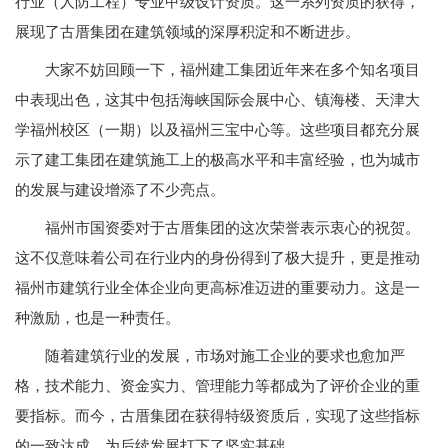
行业（人防工程）专业甲级设计资质。这一系列资质的获得，
展现了古厝集团在建筑领域的深厚积淀和不断进步。
大家不妨回顾一下，福州建工集团近年来在多个知名项目
中表现出色，这其中包括海峡国际会展中心、镇海楼、天津大
学福州校区（一期）以及福州三宝中心等。这些项目都充分展
示了建工集团在建筑施工上的极高水平和丰富经验，也为城市
的发展与建设增添了不少亮点。
福州市国资委对于古厝集团的这次荣誉表示衷心的祝贺。
这不仅意味着公司在行业内的身份得到了极大提升，更是推动
福州市建筑行业全体企业向更高标准迈进的重要动力。这是一
种激励，也是一种责任。
随着建筑行业的发展，市场对施工企业的要求也愈加严
格，技术能力、资金实力、管理能力等都成为了评价企业的重
要指标。而今，古厝集团在获得特级资质后，实现了这些指标
的一致达成，为后续发展打下了坚实基础。