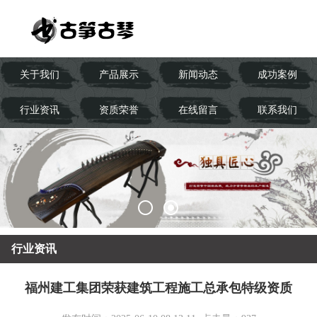
关于我们
产品展示
新闻动态
成功案例
行业资讯
资质荣誉
在线留言
联系我们
行业资讯
福州建工集团荣获建筑工程施工总承包特级资质