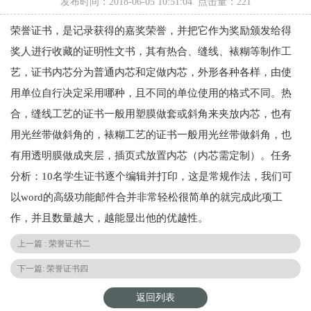
发布时间：2018-06-05 10:51:04 点击量：
221
荣誉证书，是记录获得的嘉奖荣誉，并把它作为奖励颁发给得
奖人进行收藏的证明性文书，其有热合、缝线、裱糊等制作工
艺，证书内芯分为普通内芯和定做内芯，外形各种各样，由使
用单位自行决定采用哪种，且不同的单位使用的格式不同。热
合，缝线工艺的证书一般用塑膜做套或斜角来夹放内芯，也有
用光丝带做斜角的，裱糊工艺的证书一般用光丝带做斜角，也
有用透明膜做成夹层，插页式放置内芯（内芯需定制）。任务
分析：10名学生证书逐个编辑并打印，这是常规作法，我们可
以word的高级功能邮件合并非常轻松很简单的就完成此项工
作，并且数量越大，越能显出他的优越性。
上一篇 : 荣誉证书二
下一篇: 荣誉证书四
返回列表