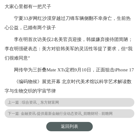
大家心里都有一把尺子
宁夏33岁网红沙漠穿越过刀锋车辆侧翻不幸身亡，生前热
心公益，已婚有两个孩子
李在明首次访美仅2名美官员迎接，韩媒嫌弃接待团简陋；
李在明强硬表态：美方对驻韩美军的灵活性等提了要求，但“我
们很难同意”
网传华为三折叠Mate XTs定档9月10日，正面狙击iPhone 17
《编码物候》展览开幕 北京时代美术馆以科学艺术解读数
字与生物交织的宇宙节律
上一篇 : 综合资讯 _ 东方财富网
下一篇: 金融资讯-提供最新金融行业动态资讯_前瞻财经 - 前瞻网
返回列表