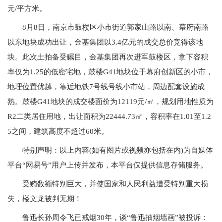
元/平方米。
8月8日，南京市鼓楼区小市街道郭家山路以南、幕府南路
以东地块成功出让，金基集团以3.4亿元的成交总价竞得该地
块。此次土拍备受瞩目，金基集团再次进军鼓楼区，拿下容积
率仅为1.25的低密宅地，鼓楼G41地块位于幕府创新区的小市，
地理位置优越，靠近地铁7号线号线小市站，周边配套设施成
熟。鼓楼G41地块的成交楼面价为12119元/㎡，规划用地性质为
R2二类居住用地，出让面积为22444.73㎡，容积率在1.01至1.2
5之间，建筑高度不超过60米。
特别声明：以上内容(如有图片或视频亦包括在内)为自媒体
平台“网易号”用户上传并发布，本平台仅提供信息存储服务。
受贿数额特别巨大，并使国家和人民利益遭受特别重大损
失，楼文龙被判无期！
鲁迅长孙周令飞已戒烟30年，谈“鲁迅抽烟墙画”被投诉：