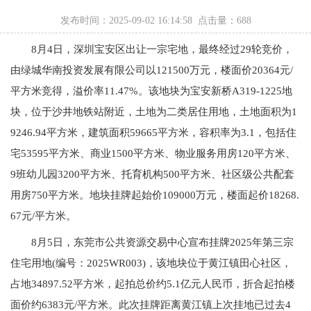
发布时间：2025-09-02 16:14:58 点击量：
688
8月4日，深圳宝安区出让一宗宅地，最终经过29轮竞价，
由绿城华南投资发展有限公司以121500万元，楼面价20364元/
平方米竞得，溢价率11.47%。该地块为宝安新桥A319-1225地
块，位于沙井地铁站附近，土地为二类居住用地，土地面积为1
9246.94平方米，建筑面积59665平方米，容积率为3.1，包括住
宅53595平方米、商业1500平方米、物业服务用房120平方米、
9班幼儿园3200平方米、托育机构500平方米、社区级公共配套
用房750平方米。地块挂牌起始价109000万元，楼面起价18268.
67元/平方米。
8月5日，东莞市公共资源交易中心宣布挂牌2025年第三宗
住宅用地(编号：2025WR003)，该地块位于黄江镇田心社区，
占地34897.52平方米，起拍总价约5.1亿元人民币，折合起拍楼
面价约6383元/平方米。此次挂牌距离黄江镇上次挂地已过去4